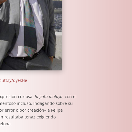
/cutt.ly/qyFkHe
xpresión curiosa:
la gota malaya
, con el
ormentoso incluso. Indagando sobre su
r error o por creación– a Felipe
en resultaba tenaz exigiendo
elona.