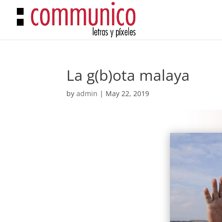
La g(b)ota malaya
by
admin
|
May 22, 2019