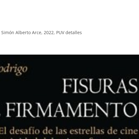
r Simón Alberto Arce, 2022, PUV detalles