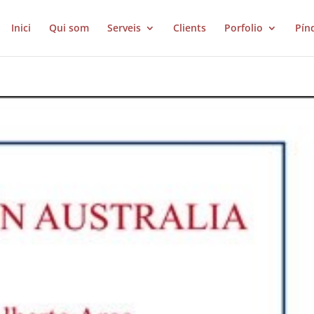
Inici
Qui som
Serveis
Clients
Porfolio
Pín