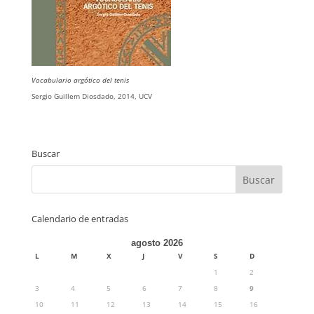
Vocabulario argótico del tenis
Sergio Guillem Diosdado, 2014, UCV
Buscar
Calendario de entradas
agosto 2026
L
M
X
J
V
S
D
1
2
3
4
5
6
7
8
9
10
11
12
13
14
15
16