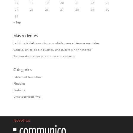
17
18
19
20
21
22
23
24
25
26
27
28
29
30
31
« Sep
Más recientes
La historia del comunismo contada para enfermos mentales
Galicia, un golpe sin cuartel, una guerra sin trincheras
Son nuestros amos y nosotros sus esclavos
Categories
Editem el teu llibre
Píndoles
Treballs
Uncategorized @val
Nosotros