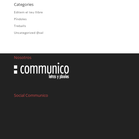
Categories
Editem el teu llibre
Píndoles
Treballs
Uncategorized @val
Nosotros
Social Communico