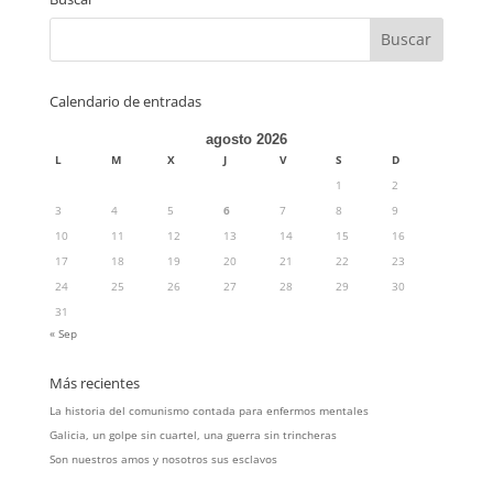
Calendario de entradas
agosto 2026
L
M
X
J
V
S
D
1
2
3
4
5
6
7
8
9
10
11
12
13
14
15
16
17
18
19
20
21
22
23
24
25
26
27
28
29
30
31
« Sep
Más recientes
La historia del comunismo contada para enfermos mentales
Galicia, un golpe sin cuartel, una guerra sin trincheras
Son nuestros amos y nosotros sus esclavos