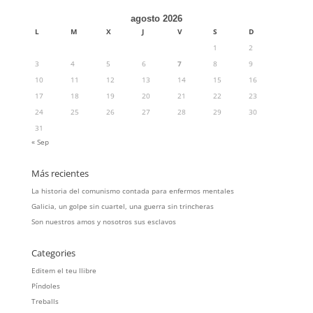
agosto 2026
L
M
X
J
V
S
D
1
2
3
4
5
6
7
8
9
10
11
12
13
14
15
16
17
18
19
20
21
22
23
24
25
26
27
28
29
30
31
« Sep
Más recientes
La historia del comunismo contada para enfermos mentales
Galicia, un golpe sin cuartel, una guerra sin trincheras
Son nuestros amos y nosotros sus esclavos
Categories
Editem el teu llibre
Píndoles
Treballs