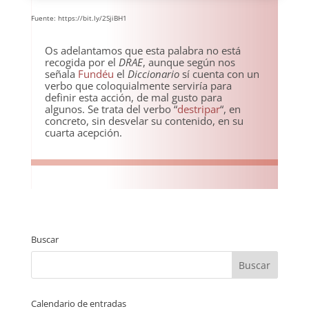
Fuente: https://bit.ly/2SjiBH1
Os adelantamos que esta palabra no está
recogida por el
DRAE
, aunque según nos
señala
Fundéu
el
Diccionario
sí cuenta con un
verbo que coloquialmente serviría para
definir esta acción, de mal gusto para
algunos. Se trata del verbo “
destripar
“, en
concreto, sin desvelar su contenido, en su
cuarta acepción.
Buscar
Calendario de entradas