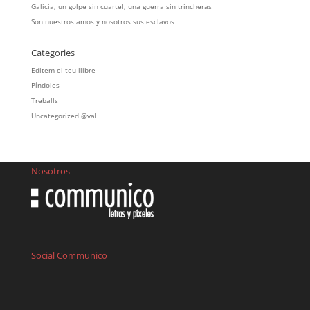
Galicia, un golpe sin cuartel, una guerra sin trincheras
Son nuestros amos y nosotros sus esclavos
Categories
Editem el teu llibre
Píndoles
Treballs
Uncategorized @val
Nosotros
Social Communico