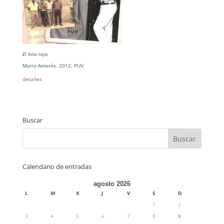
El hilo rojo
Mario Amorós. 2012. PUV.
detalles
Buscar
Calendario de entradas
agosto 2026
L
M
X
J
V
S
D
1
2
3
4
5
6
7
8
9