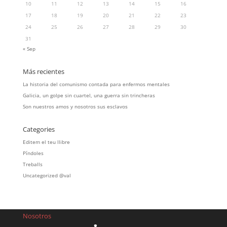
10
11
12
13
14
15
16
17
18
19
20
21
22
23
24
25
26
27
28
29
30
31
« Sep
Más recientes
La historia del comunismo contada para enfermos mentales
Galicia, un golpe sin cuartel, una guerra sin trincheras
Son nuestros amos y nosotros sus esclavos
Categories
Editem el teu llibre
Píndoles
Treballs
Uncategorized @val
Nosotros