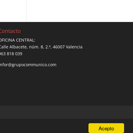
Contacto
OFICINA CENTRAL:
Calle Albacete, núm. 8, 2.ª, 46007 Valencia
963 818 039
infor@grupocommunico.com
Acepto