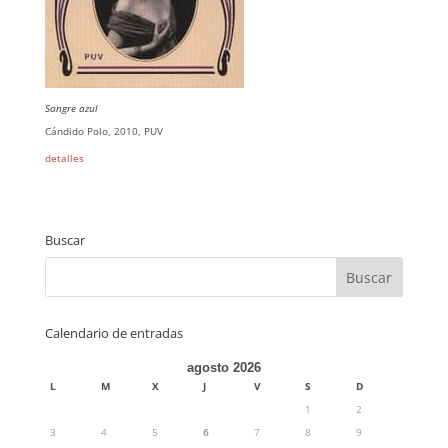
Sangre azul
Cándido Polo, 2010, PUV
detalles
Buscar
Calendario de entradas
agosto 2026
L
M
X
J
V
S
D
1
2
3
4
5
6
7
8
9