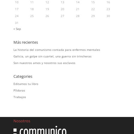
10
11
12
13
14
15
16
17
18
19
20
21
22
23
24
25
26
27
28
29
30
31
« Sep
Más recientes
La historia del comunismo contada para enfermos mentales
Galicia, un golpe sin cuartel, una guerra sin trincheras
Son nuestros amos y nosotros sus esclavos
Categories
Editamos tu libro
Píldoras
Trabajos
Nosotros