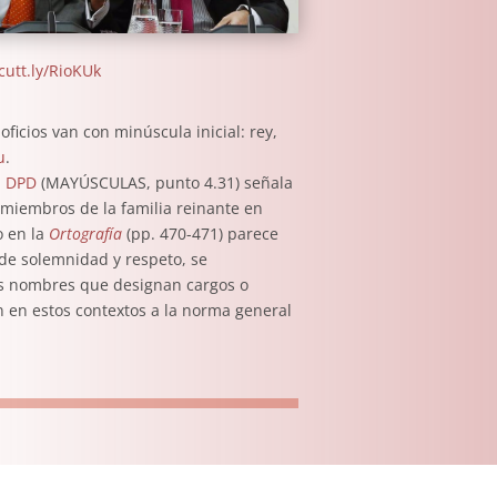
/cutt.ly/RioKUk
ficios van con minúscula inicial: rey,
u
.
l
DPD
(MAYÚSCULAS, punto 4.31) señala
s miembros de la familia reinante en
o en la
Ortografía
(pp. 470-471) parece
de solemnidad y respeto, se
los nombres que designan cargos o
 en estos contextos a la norma general