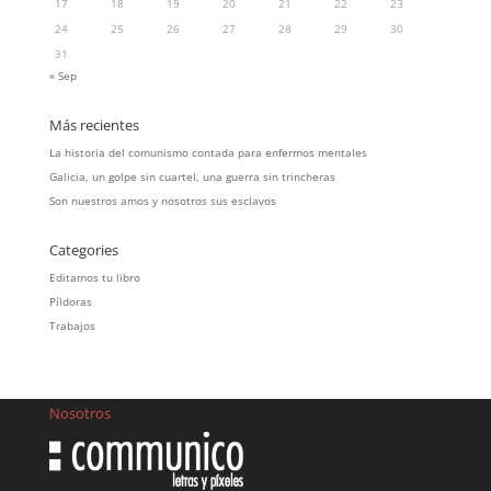
17
18
19
20
21
22
23
24
25
26
27
28
29
30
31
« Sep
Más recientes
La historia del comunismo contada para enfermos mentales
Galicia, un golpe sin cuartel, una guerra sin trincheras
Son nuestros amos y nosotros sus esclavos
Categories
Editamos tu libro
Píldoras
Trabajos
Nosotros