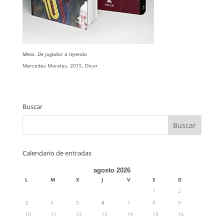
Messi. De jugador a leyenda
Mercedes Morales, 2015, Dicur
Buscar
Calendario de entradas
agosto 2026
L
M
X
J
V
S
D
1
2
3
4
5
6
7
8
9
10
11
12
13
14
15
16