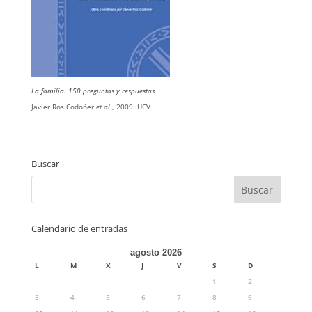
La familia. 150 preguntas y respuestas
Javier Ros Codoñer
et al
., 2009. UCV
Buscar
Calendario de entradas
agosto 2026
L
M
X
J
V
S
D
1
2
3
4
5
6
7
8
9