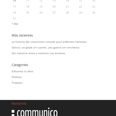
10
11
12
13
14
15
16
17
18
19
20
21
22
23
24
25
26
27
28
29
30
31
« Sep
Más recientes
La historia del comunismo contada para enfermos mentales
Galicia, un golpe sin cuartel, una guerra sin trincheras
Son nuestros amos y nosotros sus esclavos
Categories
Editamos tu libro
Píldoras
Trabajos
Nosotros