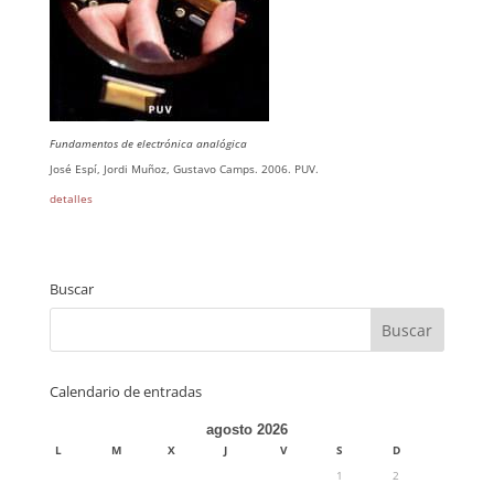
Fundamentos de electrónica analógica
José Espí, Jordi Muñoz, Gustavo Camps. 2006. PUV.
detalles
Buscar
Calendario de entradas
agosto 2026
L
M
X
J
V
S
D
1
2