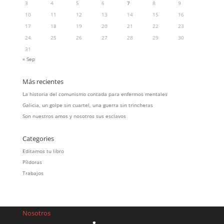
3
4
5
6
7
8
9
10
11
12
13
14
15
16
17
18
19
20
21
22
23
24
25
26
27
28
29
30
31
« Sep
Más recientes
La historia del comunismo contada para enfermos mentales
Galicia, un golpe sin cuartel, una guerra sin trincheras
Son nuestros amos y nosotros sus esclavos
Categories
Editamos tu libro
Píldoras
Trabajos
Nosotros