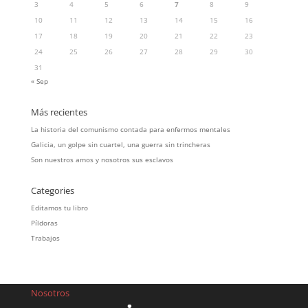
3
4
5
6
7
8
9
10
11
12
13
14
15
16
17
18
19
20
21
22
23
24
25
26
27
28
29
30
31
« Sep
Más recientes
La historia del comunismo contada para enfermos mentales
Galicia, un golpe sin cuartel, una guerra sin trincheras
Son nuestros amos y nosotros sus esclavos
Categories
Editamos tu libro
Píldoras
Trabajos
Nosotros