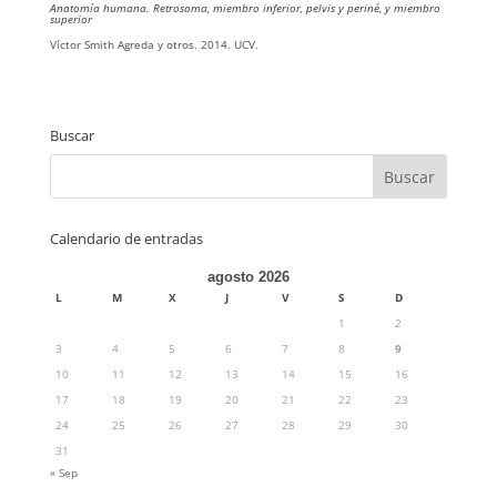
Anatomía humana. Retrosoma, miembro inferior, pelvis y periné, y miembro
superior
Víctor Smith Agreda y otros. 2014. UCV.
Buscar
Calendario de entradas
agosto 2026
L
M
X
J
V
S
D
1
2
3
4
5
6
7
8
9
10
11
12
13
14
15
16
17
18
19
20
21
22
23
24
25
26
27
28
29
30
31
« Sep